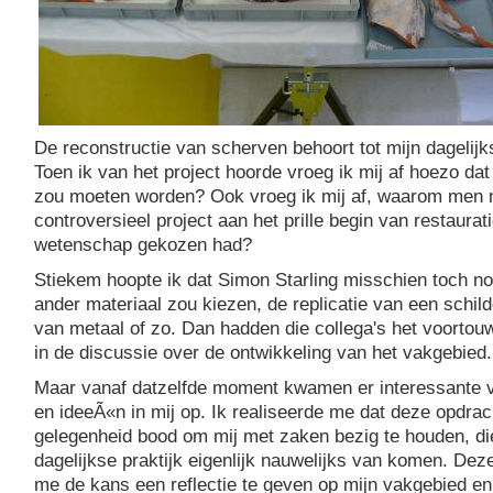
De reconstructie van scherven behoort tot mijn dagelijk
Toen ik van het project hoorde vroeg ik mij af hoezo da
zou moeten worden? Ook vroeg ik mij af, waarom men n
controversieel project aan het prille begin van restaurati
wetenschap gekozen had?
Stiekem hoopte ik dat Simon Starling misschien toch n
ander materiaal zou kiezen, de replicatie van een schild
van metaal of zo. Dan hadden die collega's het voort
in de discussie over de ontwikkeling van het vakgebied.
Maar vanaf datzelfde moment kwamen er interessante v
en ideeÃ«n in mij op. Ik realiseerde me dat deze opdrac
gelegenheid bood om mij met zaken bezig te houden, die
dagelijkse praktijk eigenlijk nauwelijks van komen. Dez
me de kans een reflectie te geven op mijn vakgebied en