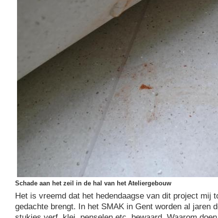
Schade aan het zeil in de hal van het Ateliergebouw
Het is vreemd dat het hedendaagse van dit project mij t
gedachte brengt. In het SMAK in Gent worden al jaren 
stukjes verf, klei, penselen etc. bewaard. Waarom doen w