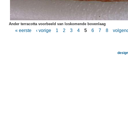
Ander terracotta voorbeeld van loskomende bovenlaag
« eerste
‹ vorige
1
2
3
4
5
6
7
8
volgend
design