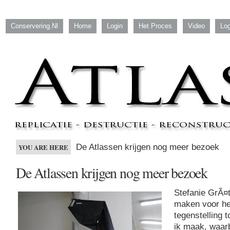
Conservering.nl
Home
Login
Het Proces
Video
Log
De Atlassen krijgen nog meer bezoek
YOU ARE HERE
De Atlassen krijgen nog meer bezoek
Stefanie GrÃ¤t
maken voor he
tegenstelling t
ik maak, waarb