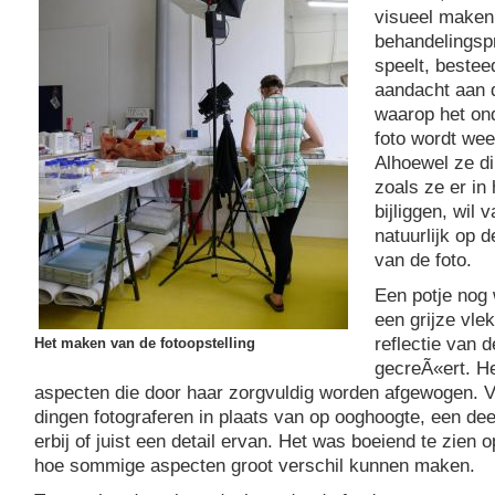
visueel maken
behandelingsp
speelt, bestee
aandacht aan 
waarop het on
foto wordt we
Alhoewel ze di
zoals ze er in 
bijliggen, wil 
natuurlijk op 
van de foto.
Een potje nog w
een grijze vle
reflectie van 
Het maken van de fotoopstelling
gecreÃ«ert. He
aspecten die door haar zorgvuldig worden afgewogen. V
dingen fotograferen in plaats van op ooghoogte, een deel
erbij of juist een detail ervan. Het was boeiend te zien 
hoe sommige aspecten groot verschil kunnen maken.