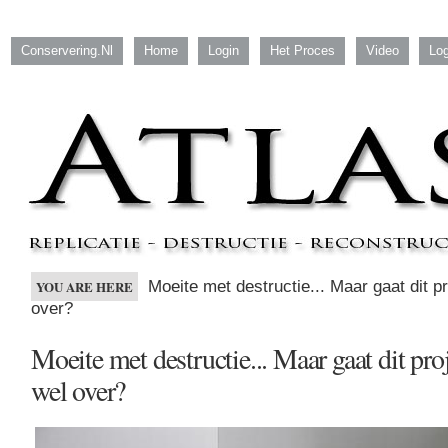
Conservering.nl
Home
Login
Het Proces
Video
Log
Moeite met destructie... Maar gaat dit p
YOU ARE HERE
over?
Moeite met destructie... Maar gaat dit pro
wel over?