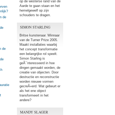
op de westerse rand van de
Aarde te gaan staan en het
erven
hemelgewelf op zijn
nlijk?
schouders te dragen.
n de
SIMON STARLING
 de
Britse kunstenaar. Winnaar
van de Turner Prize 2005.
Maakt installaties waarbij
n de
het concept transformatie
een belangrijke rol speelt.
Simon Starling is
 de
geÃ¯nteresseerd in hoe
dingen gemaakt worden, de
ch
creatie van objecten. Door
destructie en reconstructie
worden nieuwe vormen
auratie
gecreÃ«erd. Wat gebeurt er
als het ene object
t
transformeert in het
andere?
MANDY SLAGER