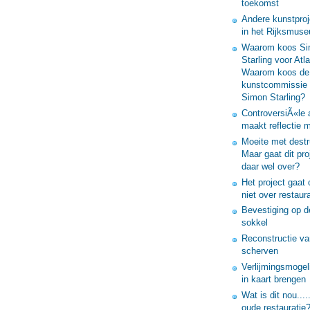
toekomst
Andere kunstproj
in het Rijksmus
Waarom koos S
Starling voor Atl
Waarom koos de
kunstcommissie 
Simon Starling?
ControversiÃ«le 
maakt reflectie m
Moeite met destru
Maar gaat dit pro
daar wel over?
Het project gaat 
niet over restaura
Bevestiging op d
sokkel
Reconstructie va
scherven
Verlijmingsmogel
in kaart brengen
Wat is dit nou....
oude restauratie