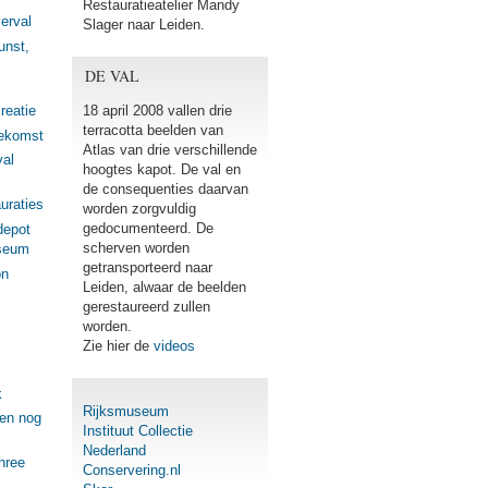
Restauratieatelier Mandy
erval
Slager naar Leiden.
unst,
DE VAL
reatie
18 april 2008 vallen drie
terracotta beelden van
oekomst
Atlas van drie verschillende
val
hoogtes kapot. De val en
de consequenties daarvan
uraties
worden zorgvuldig
gedocumenteerd. De
depot
scherven worden
seum
getransporteerd naar
on
Leiden, alwaar de beelden
gerestaureerd zullen
worden.
Zie hier de
videos
k
Rijksmuseum
gen nog
Instituut Collectie
Nederland
hree
Conservering.nl