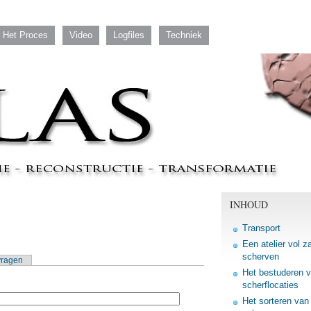
Het Proces
Video
Logfiles
Techniek
INHOUD
Transport
Een atelier vol z
scherven
vragen
Het bestuderen 
scherflocaties
Het sorteren van