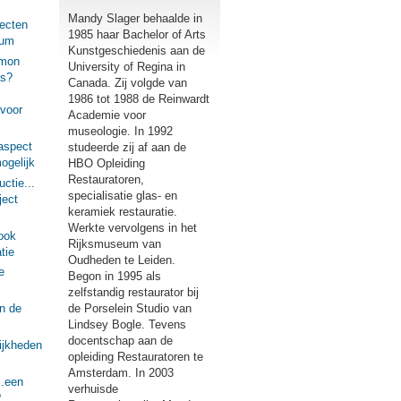
Mandy Slager behaalde in
ecten
1985 haar Bachelor of Arts
eum
Kunstgeschiedenis aan de
imon
University of Regina in
as?
Canada. Zij volgde van
1986 tot 1988 de Reinwardt
voor
Academie voor
museologie. In 1992
aspect
studeerde zij af aan de
ogelijk
HBO Opleiding
Restauratoren,
ctie...
specialisatie glas- en
ject
keramiek restauratie.
Werkte vervolgens in het
ook
Rijksmuseum van
tie
Oudheden te Leiden.
e
Begon in 1995 als
zelfstandig restaurator bij
de Porselein Studio van
n de
Lindsey Bogle. Tevens
docentschap aan de
ijkheden
opleiding Restauratoren te
Amsterdam. In 2003
..een
verhuisde
?