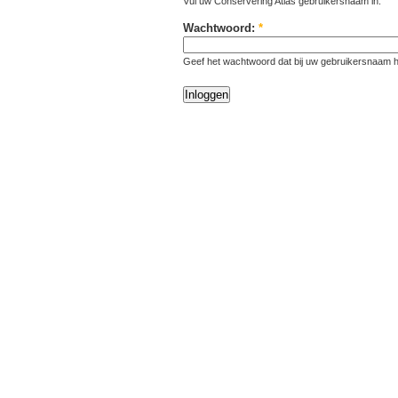
Vul uw Conservering Atlas gebruikersnaam in.
Wachtwoord:
*
Geef het wachtwoord dat bij uw gebruikersnaam h