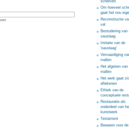
scherven
Om hoeveel sch
gaat het nou eige
Reconstructie va
oort.
val
Bestudering van
sauslaag
Imitatie van de
'sauslaag'
Vervaardiging va
mallen
Het afgieten van
mallen
Het werk gaat zi
aftekenen
Ethiek van de
conceptuele rest
Restauratie als
onderdeel van he
kunstwerk
Testament
Bewaren voor de