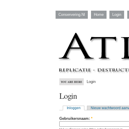
Conservering.nl
Home
Login
Login
YOU ARE HERE
Login
Inloggen
Nieuw wachtwoord aan
Gebruikersnaam:
*