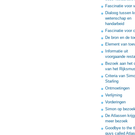
Fascinatie voor v
Dialoog tussen k
wetenschap en
handarbeid
Fascinatie voor c
De bron en de t
Element van toe
Informatie uit
voorgaande resta
Bezoek aan het 
van het Rijksmu
Criteria van Sim
Starling
Ontmoetingen
Verlijming
Vorderingen
Simon op bezoe
De Atlassen krij
meer bezoek
Goodbye to the t
guys called Atlas