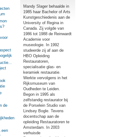
Mandy Slager behaalde in
ecten
1985 haar Bachelor of Arts
eum
Kunstgeschiedenis aan de
imon
University of Regina in
as?
Canada. Zij volgde van
1986 tot 1988 de Reinwardt
voor
Academie voor
museologie. In 1992
aspect
studeerde zij af aan de
ogelijk
HBO Opleiding
Restauratoren,
ctie...
specialisatie glas- en
ject
keramiek restauratie.
Werkte vervolgens in het
ook
Rijksmuseum van
tie
Oudheden te Leiden.
e
Begon in 1995 als
zelfstandig restaurator bij
de Porselein Studio van
n de
Lindsey Bogle. Tevens
docentschap aan de
ijkheden
opleiding Restauratoren te
Amsterdam. In 2003
..een
verhuisde
?