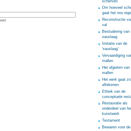
scherven
Om hoeveel sch
gaat het nou eige
Reconstructie va
oort.
val
Bestudering van
sauslaag
Imitatie van de
'sauslaag'
Vervaardiging va
mallen
Het afgieten van
mallen
Het werk gaat zi
aftekenen
Ethiek van de
conceptuele rest
Restauratie als
onderdeel van he
kunstwerk
Testament
Bewaren voor de