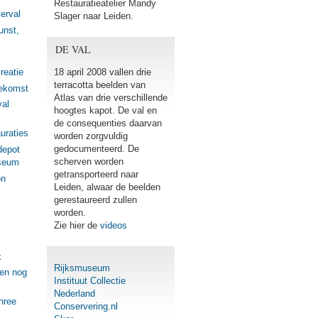
Restauratieatelier Mandy
erval
Slager naar Leiden.
unst,
DE VAL
reatie
18 april 2008 vallen drie
terracotta beelden van
oekomst
Atlas van drie verschillende
val
hoogtes kapot. De val en
de consequenties daarvan
uraties
worden zorgvuldig
gedocumenteerd. De
depot
scherven worden
seum
getransporteerd naar
on
Leiden, alwaar de beelden
gerestaureerd zullen
worden.
Zie hier de
videos
k
Rijksmuseum
gen nog
Instituut Collectie
Nederland
hree
Conservering.nl