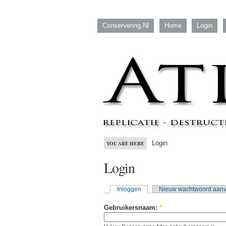
Conservering.nl
Home
Login
Login
YOU ARE HERE
Login
Inloggen
Nieuw wachtwoord aan
Gebruikersnaam:
*