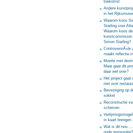
toekomst
Andere kunstproj
in het Rijksmus
Waarom koos S
Starling voor Atl
Waarom koos de
kunstcommissie 
Simon Starling?
ControversiÃ«le 
maakt reflectie m
Moeite met destru
Maar gaat dit pro
daar wel over?
Het project gaat 
niet over restaura
Bevestiging op d
sokkel
Reconstructie va
scherven
Verlijmingsmogel
in kaart brengen
Wat is dit nou....
oude restauratie