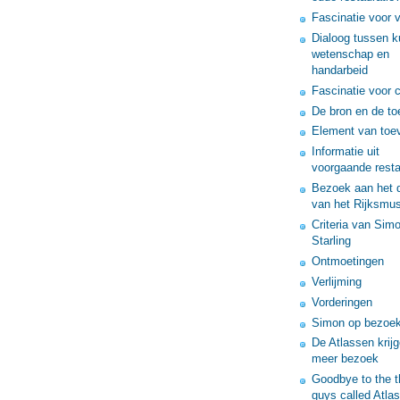
Fascinatie voor v
Dialoog tussen k
wetenschap en
handarbeid
Fascinatie voor c
De bron en de t
Element van toe
Informatie uit
voorgaande resta
Bezoek aan het 
van het Rijksmu
Criteria van Sim
Starling
Ontmoetingen
Verlijming
Vorderingen
Simon op bezoe
De Atlassen krij
meer bezoek
Goodbye to the t
guys called Atlas