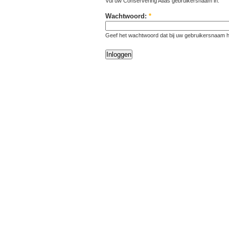
Vul uw Conservering Atlas gebruikersnaam in.
Wachtwoord:
*
Geef het wachtwoord dat bij uw gebruikersnaam h