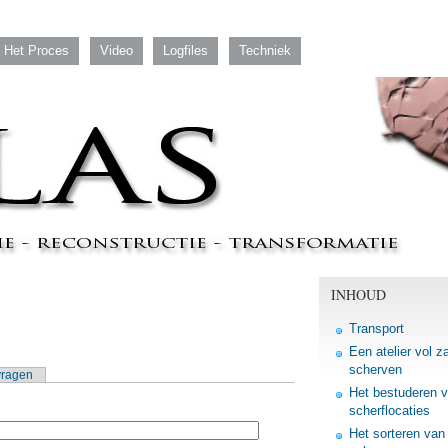
Het Proces
Video
Logfiles
Techniek
INHOUD
Transport
Een atelier vol z
scherven
vragen
Het bestuderen 
scherflocaties
Het sorteren van