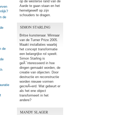
op de westerse rand van de
Aarde te gaan staan en het
erven
hemelgewelf op zijn
nlijk?
schouders te dragen.
n de
SIMON STARLING
 de
Britse kunstenaar. Winnaar
van de Turner Prize 2005.
Maakt installaties waarbij
n de
het concept transformatie
een belangrijke rol speelt.
Simon Starling is
 de
geÃ¯nteresseerd in hoe
dingen gemaakt worden, de
ch
creatie van objecten. Door
destructie en reconstructie
worden nieuwe vormen
auratie
gecreÃ«erd. Wat gebeurt er
als het ene object
t
transformeert in het
andere?
MANDY SLAGER